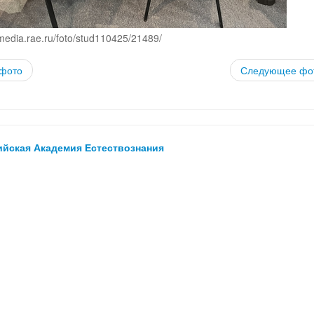
media.rae.ru/foto/stud110425/21489/
фото
Следующее фо
ийская Академия Естествознания