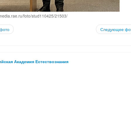
media.rae.ru/foto/stud110425/21503/
фото
Следующее фо
ийская Академия Естествознания