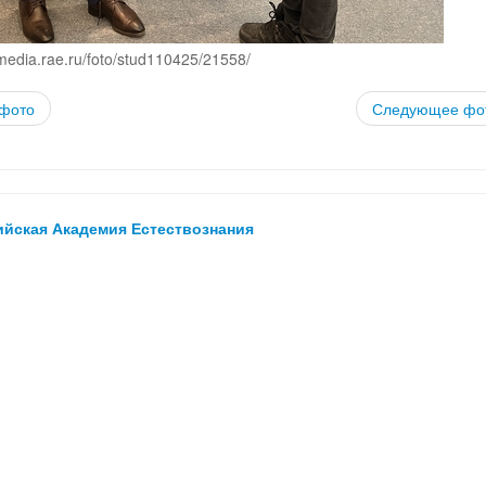
media.rae.ru/foto/stud110425/21558/
фото
Следующее фо
ийская Академия Естествознания